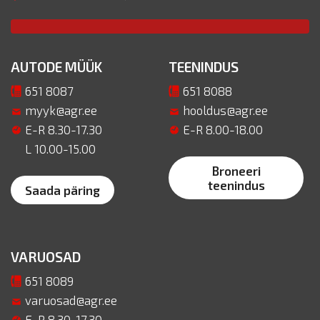
AUTODE MÜÜK
TEENINDUS
651 8087
651 8088
myyk@agr.ee
hooldus@agr.ee
E-R 8.30-17.30
E-R 8.00-18.00
L 10.00-15.00
Broneeri
teenindus
Saada päring
VARUOSAD
651 8089
varuosad@agr.ee
E-R 8.30-17.30