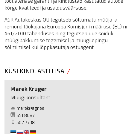
tootjatehase garantii ja kindlustab kasutatud autode
kõrge kvaliteedi ja usaldusväärsuse.
AGR Autokeskus OÜ tegutseb sõltumatu müüja ja
remonditöökojana Euroopa Komisjoni määruse (EL) nr
461/2010 tähenduses ning tegutseb uue sõiduki
müügipakkumise tegemisel ja müügilepingu
sõlmimisel kui lõppkasutaja ostuagent.
KÜSI KINDLASTI LISA
Marek Krüger
Müügikonsultant
marek@agr.ee
651 8087
502 7738