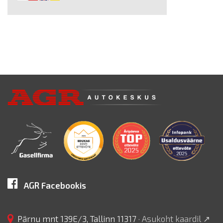
AGR Facebookis
Pärnu mnt 139E/3
,
Tallinn
11317
· Asukoht kaardil ↗